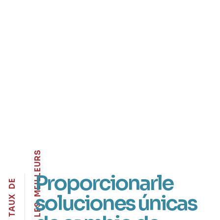
S
R
U
E
Proporcionarle
L
L
E
I
D
E
M
soluciones únicas
X
U
S
A
E
T
L