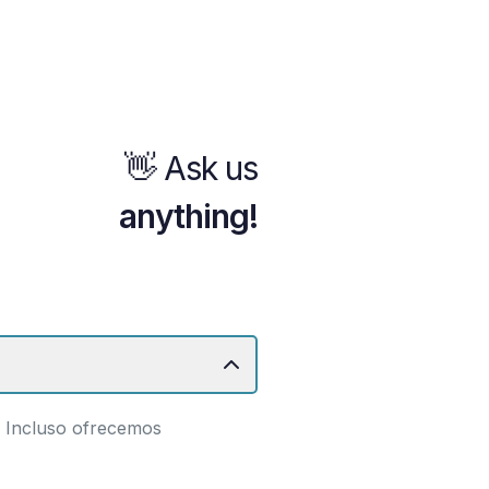
👋 Ask us
!
g
 Incluso ofrecemos