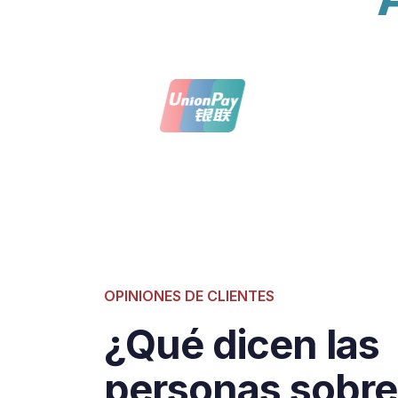
OPINIONES DE CLIENTES
J.T
¿Qué dicen las
Guía local
personas sobre
Buscaba una oficina de cambio 